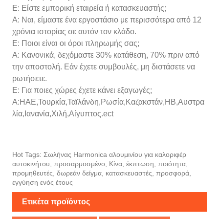
Ε: Είστε εμπορική εταιρεία ή κατασκευαστής;
Α: Ναι, είμαστε ένα εργοστάσιο με περισσότερα από 12
χρόνια ιστορίας σε αυτόν τον κλάδο.
Ε: Ποιοι είναι οι όροι πληρωμής σας;
Α: Κανονικά, δεχόμαστε 30% κατάθεση, 70% πριν από
την αποστολή. Εάν έχετε συμβουλές, μη διστάσετε να
ρωτήσετε.
Ε: Για ποιες χώρες έχετε κάνει εξαγωγές;
Α:ΗΑΕ,Τουρκία,Ταϊλάνδη,Ρωσία,Καζακστάν,ΗΒ,Αυστρα
λία,Ιανανία,Χιλή,Αίγυπτος.ect
Hot Tags: Σωλήνας Harmonica αλουμινίου για καλοριφέρ
αυτοκινήτου, προσαρμοσμένο, Κίνα, έκπτωση, ποιότητα,
προμηθευτές, δωρεάν δείγμα, κατασκευαστές, προσφορά,
εγγύηση ενός έτους
Ετικέτα προϊόντος